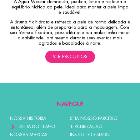
A Água Micelar demaquila, purifica, limpa e restaura o
equilíbrio hídrico da pele. Ideal para manter a pele limpa
e saudável.
A Bruma Fix hidrata e refresca a pele de forma delicada e
instantânea, além de prepará-la para a maquiagem. Com
sua fórmula fixadora, possibilita que sua make tenha maior
durabilidade, até mesmo durante seus eventos mais
agitados e badalados à noite.
VER PRODUTOS
NAVEGUE
NOSSA HISTÓRIA
SEJA NOSSO PARCEIRO
LINHA DO TEMPO
TERCEIRIZAÇÃO
NOSSAS MARCAS
INSTITUTO RISHON